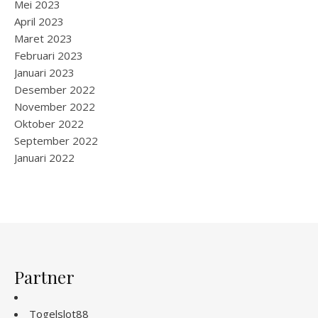
Mei 2023
April 2023
Maret 2023
Februari 2023
Januari 2023
Desember 2022
November 2022
Oktober 2022
September 2022
Januari 2022
Partner
Togelslot88