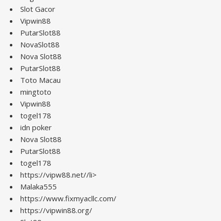
Slot Gacor
Vipwin88
PutarSlot88
NovaSlot88
Nova Slot88
PutarSlot88
Toto Macau
mingtoto
Vipwin88
togel178
idn poker
Nova Slot88
PutarSlot88
togel178
https://vipw88.net/
/li>
Malaka555
https://www.fixmyacllc.com/
https://vipwin88.org/