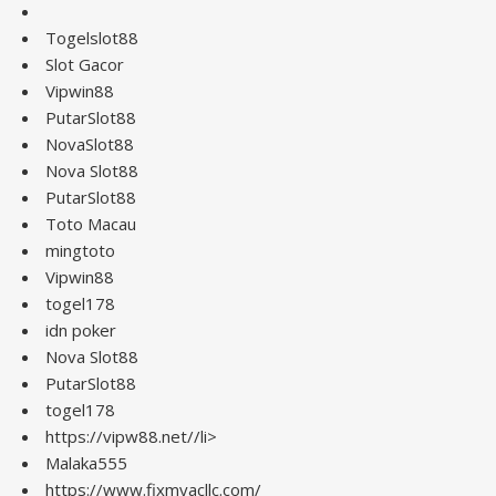
Togelslot88
Slot Gacor
Vipwin88
PutarSlot88
NovaSlot88
Nova Slot88
PutarSlot88
Toto Macau
mingtoto
Vipwin88
togel178
idn poker
Nova Slot88
PutarSlot88
togel178
https://vipw88.net/
/li>
Malaka555
https://www.fixmyacllc.com/