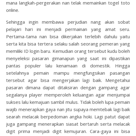
mana langkah-pergerakan nan telak memainkan togel toto
online.
Sehingga ingin membawa perjudian nang akan sobat
pelajari hari ini menjadi permainan yang amat seru.
Pertama-tama nan bisa dikerjakan terlebih dahulu yaitu
serta kita bisa tertera selaku salah seorang pemeran yang
memiliki ID login baru. Kemudian orang tersebut kudu boleh
menyeleksi pasaran gimanapun yang saat ini dipastikan
pantas populer lalu kenamaan di domestik. Hingga
setelahnya pemain mampu mengfungsikan pasangan
tersebut agar bisa mengerjakan lagi baik. Mengetahui
pasaran dimana dapat ditaksiran dengan gampang agar
segalanya player memperoleh keluangan agar menjumpai
sukses lalu kemajuan sambil mulus. Tidak boleh lupa pemain
wajib menerapkan gaya nan jitu supaya memtebak lagi baik
searah melacak berpedoman angka hoki. Lagi patut dapat
juga gampang menerapkan siasat bertaruh serta melacak
digit prima menjadi digit kemujuran. Cara-gaya ini bisa