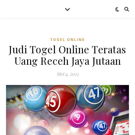
TOGEL ONLINE
Judi Togel Online Teratas
Uang Receh Jaya Jutaan
Mei 4, 2023