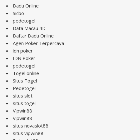
Dadu Online
Sicbo
pedetogel
Data Macau 4D
Daftar Dadu Online
Agen Poker Terpercaya
idn poker
IDN Poker
pedetogel
Togel online
Situs Togel
Pedetogel
situs slot
situs togel
Vipwin88
Vipwin88
situs novaslot88
situs vipwin88