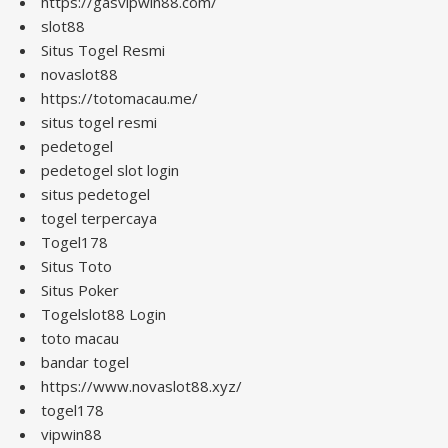
https://gasvipwin88.com/
slot88
Situs Togel Resmi
novaslot88
https://totomacau.me/
situs togel resmi
pedetogel
pedetogel slot login
situs pedetogel
togel terpercaya
Togel178
Situs Toto
Situs Poker
Togelslot88 Login
toto macau
bandar togel
https://www.novaslot88.xyz/
togel178
vipwin88