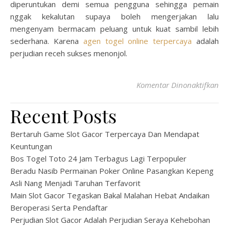
diperuntukan demi semua pengguna sehingga pemain
nggak kekalutan supaya boleh mengerjakan lalu
mengenyam bermacam peluang untuk kuat sambil lebih
sederhana. Karena
agen togel online terpercaya
adalah
perjudian receh sukses menonjol.
pad
Komentar Dinonaktifkan
Recent Posts
Bertaruh Game Slot Gacor Terpercaya Dan Mendapat
Keuntungan
Bos Togel Toto 24 Jam Terbagus Lagi Terpopuler
Beradu Nasib Permainan Poker Online Pasangkan Kepeng
Asli Nang Menjadi Taruhan Terfavorit
Main Slot Gacor Tegaskan Bakal Malahan Hebat Andaikan
Beroperasi Serta Pendaftar
Perjudian Slot Gacor Adalah Perjudian Seraya Kehebohan