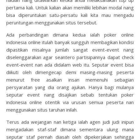
pertama kali. Untuk kalian akan memiliki lebihan modal nang
bisa diperuntukan satu-persatu kali kita mau mengadu
peruntungan menggunakan situs tersebut.
Ada perbandingan dimana kedua ialah poker online
indonesia online itulah banyak sungguh membagikan kondisi
dipastikan misalnya jumlah sangat event-event nang
diselenggarakan agar seantero partisipannya dapat check
event-event nan ada didalam web itu. Seputar event bisa
diikuti oleh dimengecap demi masing-masing peserta
menurut free asalkan insan memenuhi sebagian
persyaratan yang dia orang ajukan. Hanya bagi mulanya
seputar event nang disajikan sebab tentukan poker
indonesia online otentik via urusan semua peserta nan
menggunakan situs taruhan inilah.
Terus ada wejangan nan ketiga ialah agen judi judi inipun
mengadakan staf-staf dimana sementara ulung mana
seputar staf pernah diasah oleh dipekerjakan sehingga