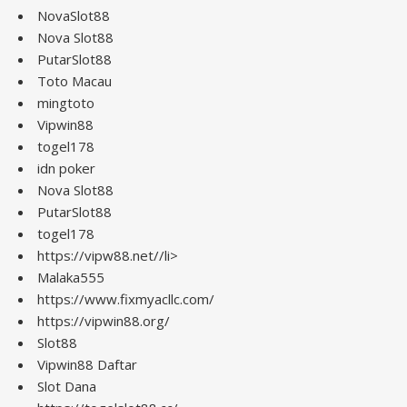
NovaSlot88
Nova Slot88
PutarSlot88
Toto Macau
mingtoto
Vipwin88
togel178
idn poker
Nova Slot88
PutarSlot88
togel178
https://vipw88.net/
/li>
Malaka555
https://www.fixmyacllc.com/
https://vipwin88.org/
Slot88
Vipwin88 Daftar
Slot Dana