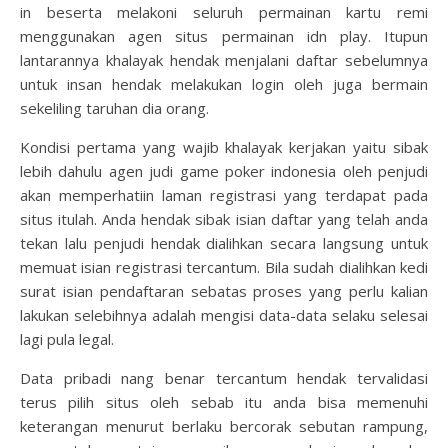
in beserta melakoni seluruh permainan kartu remi
menggunakan agen situs permainan idn play. Itupun
lantarannya khalayak hendak menjalani daftar sebelumnya
untuk insan hendak melakukan login oleh juga bermain
sekeliling taruhan dia orang.
Kondisi pertama yang wajib khalayak kerjakan yaitu sibak
lebih dahulu agen judi game poker indonesia oleh penjudi
akan memperhatiin laman registrasi yang terdapat pada
situs itulah. Anda hendak sibak isian daftar yang telah anda
tekan lalu penjudi hendak dialihkan secara langsung untuk
memuat isian registrasi tercantum. Bila sudah dialihkan kedi
surat isian pendaftaran sebatas proses yang perlu kalian
lakukan selebihnya adalah mengisi data-data selaku selesai
lagi pula legal.
Data pribadi nang benar tercantum hendak tervalidasi
terus pilih situs oleh sebab itu anda bisa memenuhi
keterangan menurut berlaku bercorak sebutan rampung,