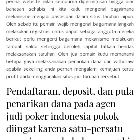
perihal website inilah sempurna diperuntukan hingga biar
bahasan sehabis ini kita kudu mengenal bagaimana
mekanisme menjadi pastisipan dalam situs taruhan inipun.
Oleh sebab itu pemain wajib mengenal bagaimana langkah
melakukan registrasi untuk dapat sebagai anggota mereka
berikut perlu mengerti bagaimana mekanisme melakukan
tambah saldo sehingga beroleh capital tatkala hendak
melaksanakan taruhan. Oleh jua pemain kudu memahami
betapa gaya melaksanakan penarikan dana dan withdraw
apabila sekeliling anda pernah mengalami kemajuan terus
profit pada menggunakan situs judi taruhan tersebut.
Pendaftaran, deposit, dan pula
penarikan dana pada agen
judi poker indonesia pokok
diingat karena satu-persatu