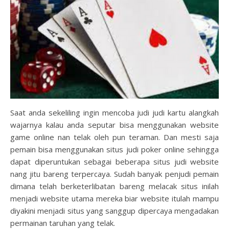
Saat anda sekeliling ingin mencoba judi judi kartu alangkah
wajarnya kalau anda seputar bisa menggunakan website
game online nan telak oleh pun teraman. Dan mesti saja
pemain bisa menggunakan situs judi poker online sehingga
dapat diperuntukan sebagai beberapa situs judi website
nang jitu bareng terpercaya. Sudah banyak penjudi pemain
dimana telah berketerlibatan bareng melacak situs inilah
menjadi website utama mereka biar website itulah mampu
diyakini menjadi situs yang sanggup dipercaya mengadakan
permainan taruhan yang telak.