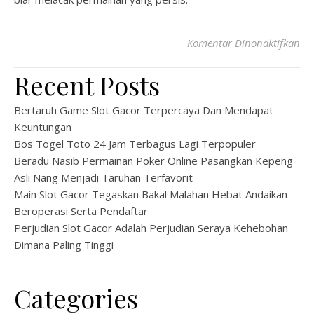
pa
Komentar Dinonaktifkan
Recent Posts
Bertaruh Game Slot Gacor Terpercaya Dan Mendapat
Keuntungan
Bos Togel Toto 24 Jam Terbagus Lagi Terpopuler
Beradu Nasib Permainan Poker Online Pasangkan Kepeng
Asli Nang Menjadi Taruhan Terfavorit
Main Slot Gacor Tegaskan Bakal Malahan Hebat Andaikan
Beroperasi Serta Pendaftar
Perjudian Slot Gacor Adalah Perjudian Seraya Kehebohan
Dimana Paling Tinggi
Categories