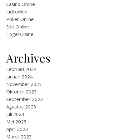
Casino Online
Judi online
Poker Online
Slot Online
Togel Online
Archives
Februari 2024
Januari 2024
November 2023
Oktober 2023
September 2023
Agustus 2023
Juli 2023
Mei 2023
April 2023
Maret 2023