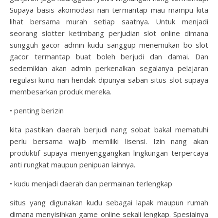
Supaya basis akomodasi nan termantap mau mampu kita
lihat bersama murah setiap saatnya. Untuk menjadi
seorang slotter ketimbang perjudian slot online dimana
sungguh gacor admin kudu sanggup menemukan bo slot
gacor termantap buat boleh berjudi dan damai. Dan
sedemikian akan admin perkenalkan segalanya pelajaran
regulasi kunci nan hendak dipunyai saban situs slot supaya
membesarkan produk mereka.
• penting berizin
kita pastikan daerah berjudi nang sobat bakal mematuhi
perlu bersama wajib memiliki lisensi. Izin nang akan
produktif supaya menyenggangkan lingkungan terpercaya
anti rungkat maupun penipuan lainnya.
• kudu menjadi daerah dan permainan terlengkap
situs yang digunakan kudu sebagai lapak maupun rumah
dimana menyisihkan game online sekali lengkap. Spesialnya