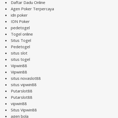
Daftar Dadu Online
Agen Poker Terpercaya
idn poker
IDN Poker
pedetogel
Togel online
Situs Togel
Pedetogel
situs slot
situs togel
Vipwin88
Vipwin88
situs novaslot88
situs vipwin88
Putarslot88
Putarslot88
vipwin88
Situs Vipwin88
agen bola