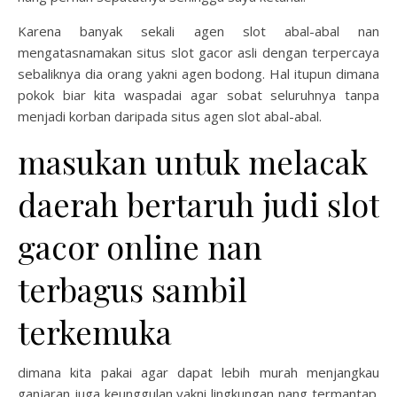
Karena banyak sekali agen slot abal-abal nan
mengatasnamakan situs slot gacor asli dengan terpercaya
sebaliknya dia orang yakni agen bodong. Hal itupun dimana
pokok biar kita waspadai agar sobat seluruhnya tanpa
menjadi korban daripada situs agen slot abal-abal.
masukan untuk melacak
daerah bertaruh judi slot
gacor online nan
terbagus sambil
terkemuka
dimana kita pakai agar dapat lebih murah menjangkau
ganjaran juga keunggulan yakni lingkungan nang termantap.