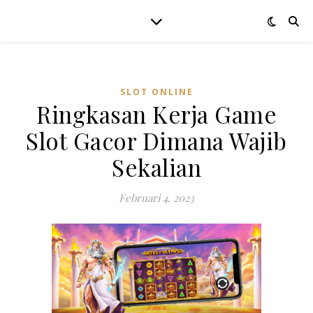
SLOT ONLINE
Ringkasan Kerja Game
Slot Gacor Dimana Wajib
Sekalian
Februari 4, 2023