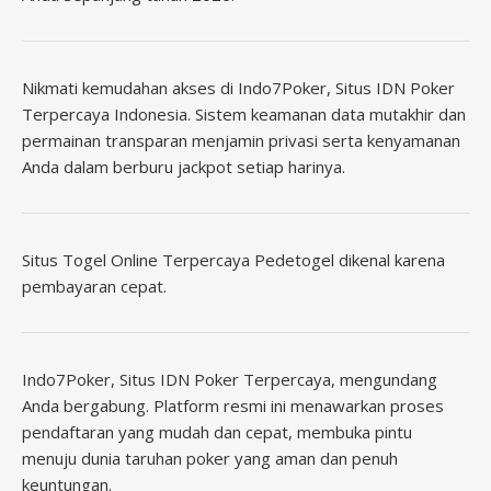
Nikmati kemudahan akses di Indo7Poker, Situs
IDN Poker
Terpercaya Indonesia. Sistem keamanan data mutakhir dan
permainan transparan menjamin privasi serta kenyamanan
Anda dalam berburu jackpot setiap harinya.
Situs Togel Online Terpercaya
Pedetogel
dikenal karena
pembayaran cepat.
Indo7Poker,
Situs IDN Poker
Terpercaya, mengundang
Anda bergabung. Platform resmi ini menawarkan proses
pendaftaran yang mudah dan cepat, membuka pintu
menuju dunia taruhan poker yang aman dan penuh
keuntungan.