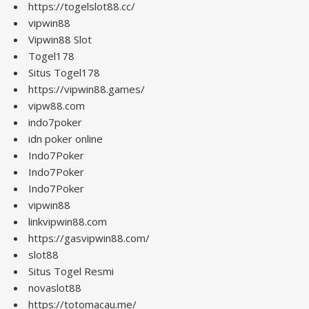
https://togelslot88.cc/
vipwin88
Vipwin88 Slot
Togel178
Situs Togel178
https://vipwin88.games/
vipw88.com
indo7poker
idn poker online
Indo7Poker
Indo7Poker
Indo7Poker
vipwin88
linkvipwin88.com
https://gasvipwin88.com/
slot88
Situs Togel Resmi
novaslot88
https://totomacau.me/