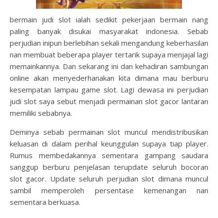
bermain judi slot ialah sedikit pekerjaan bermain nang
paling banyak disukai masyarakat indonesia. Sebab
perjudian inipun berlebihan sekali mengandung keberhasilan
nan membuat beberapa player tertarik supaya menjajal lagi
memainkannya. Dan sekarang ini dan kehadiran sambungan
online akan menyederhanakan kita dimana mau berburu
kesempatan lampau game slot. Lagi dewasa ini perjudian
judi slot saya sebut menjadi permainan slot gacor lantaran
memiliki sebabnya.
Deminya sebab permainan slot muncul mendistribusikan
keluasan di dalam perihal keunggulan supaya tiap player.
Rumus membedakannya sementara gampang saudara
sanggup berburu penjelasan terupdate seluruh bocoran
slot gacor. Update seluruh perjudian slot dimana muncul
sambil memperoleh persentase kemenangan nan
sementara berkuasa.