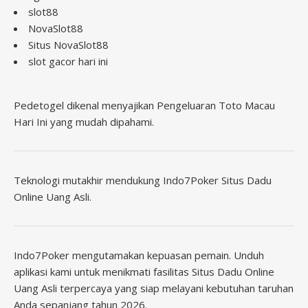
slot88
NovaSlot88
Situs NovaSlot88
slot gacor hari ini
Pedetogel
dikenal menyajikan Pengeluaran Toto Macau
Hari Ini yang mudah dipahami.
Teknologi mutakhir mendukung Indo7Poker Situs
Dadu
Online Uang Asli
.
Indo7Poker mengutamakan kepuasan pemain. Unduh
aplikasi kami untuk menikmati fasilitas
Situs Dadu Online
Uang Asli terpercaya yang siap melayani kebutuhan taruhan
Anda sepanjang tahun 2026.